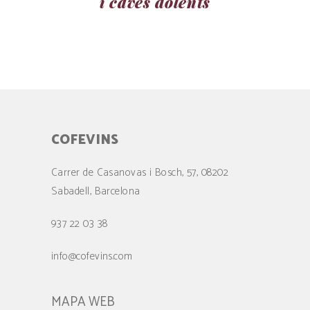
i caves dolents
COFEVINS
Carrer de Casanovas i Bosch, 57, 08202
Sabadell, Barcelona
937 22 03 38
info@cofevins.com
MAPA WEB