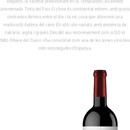
elegants, la varietat predominant és la Tempranillo, localment
anomenada Tinta del País. El clima és continental extrem, amb grans
contrastos tèrmics entre el dia i la nit, cosa que afavoreix una
maduració òptima del raïm. Els sòls són variats, amb presència de
calcària, argila i graves. Des del seu reconeixement com a DO el
1982, Ribera del Duero s’ha consolidat com una de les zones vinícoles
més reconegudes d’Espanya.