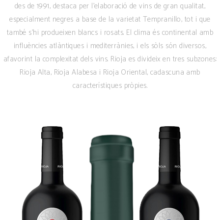
des de 1991, destaca per l’elaboració de vins de gran qualitat,
especialment negres a base de la varietat Tempranillo, tot i que
també s’hi produeixen blancs i rosats. El clima és continental amb
influències atlàntiques i mediterrànies, i els sòls són diversos,
afavorint la complexitat dels vins. Rioja es divideix en tres subzones:
Rioja Alta, Rioja Alabesa i Rioja Oriental, cadascuna amb
característiques pròpies.