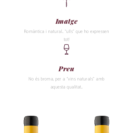
Imatge
Romàntica i natural... “ulls” que ho expressen
tot!
Preu
No és broma, per a “vins naturals” amb
aquesta qualitat...