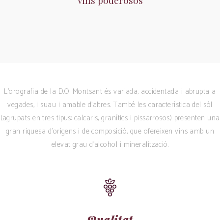
Vins poderosos
L’orografia de la D.O. Montsant és variada, accidentada i abrupta a
vegades, i suau i amable d’altres. També les característica del sòl
(agrupats en tres tipus: calcaris, granítics i pissarrosos) presenten una
gran riquesa d’orígens i de composició, que ofereixen vins amb un
elevat grau d’alcohol i mineralització.
Qualitat