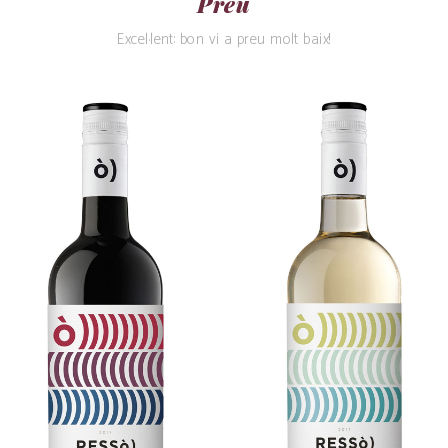
Preu
Excel·lent: bon vi a preu molt baix!