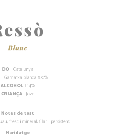
Ressò
Blanc
DO
| Catalunya
M
| Garnatxa blanca 100%
ALCOHOL
| 14%
CRIANÇA
| Jove
Notes de tast
au, fresc i mineral. Clar i persistent.
Maridatge