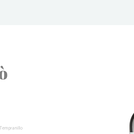
ò
Tempranillo