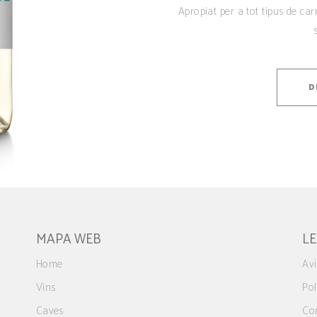
Apropiat per a tot tipus de car
D
MAPA WEB
L
Home
Aví
Vins
Pol
Caves
Co