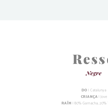
Ress
Negre
DO
| Catalunya
CRIANÇA
| Jove
RAÏM
| 80% Garnacha, 20% 