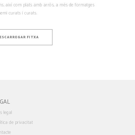
ns, així com plats amb arròs, a més de formatges
semi curats i curats.
ESCARREGAR FITXA
EGAL
s legal
ítica de privacitat
ntacte