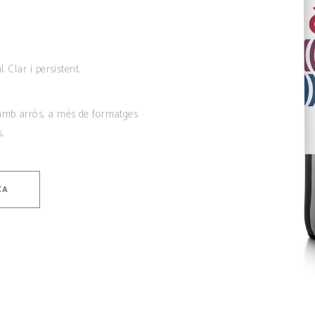
 Clar i persistent.
 amb arròs, a més de formatges
.
XA