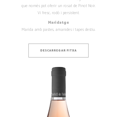
que només pot oferir un rosat de Pinot Noir.
Vi fresc, rodó i persistent.
Maridatge
Marida amb pastes, amanides i tapes destiu.
DESCARREGAR FITXA