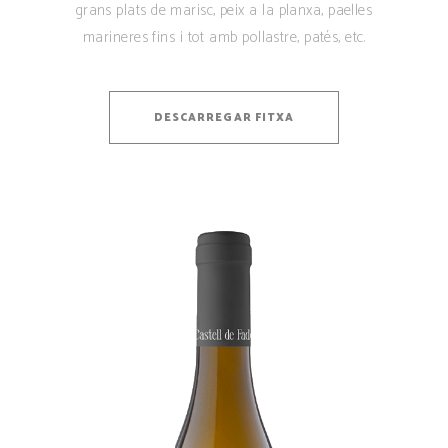
grans plats de marisc, peix a la planxa, paelles
marineres fins i tot amb pollastre, patés, etc.
DESCARREGAR FITXA