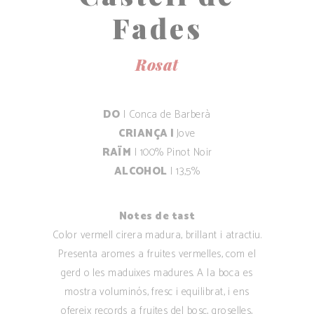
Fades
Rosat
DO
| Conca de Barberà
CRIANÇA |
Jove
RAÏM
|
100% Pinot Noir
ALCOHOL
| 13,5%
Notes de tast
Color vermell cirera madura, brillant i atractiu.
Presenta aromes a fruites vermelles, com el
gerd o les maduixes madures. A la boca es
mostra voluminós, fresc i equilibrat, i ens
ofereix records a fruites del bosc, groselles,