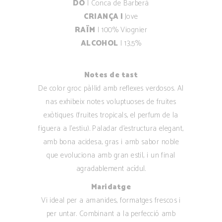
DO
| Conca de Barberà
CRIANÇA |
Jove
RAÏM
|
100% Viognier
ALCOHOL
| 13,5%
Notes de tast
De color groc pàl·lid amb reflexes verdosos. Al
nas exhibeix notes voluptuoses de fruites
exòtiques (fruites tropicals, el perfum de la
figuera a l’estiu). Paladar d’estructura elegant,
amb bona acidesa, gras i amb sabor noble
que evoluciona amb gran estil, i un final
agradablement acídul.
Maridatge
Vi ideal per a amanides, formatges frescos i
per untar. Combinant a la perfecció amb