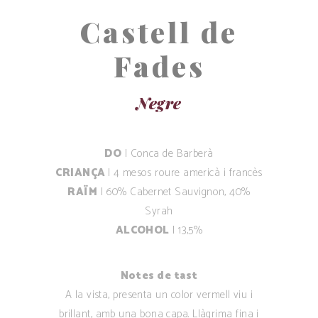
Castell de
Fades
Negre
DO
| Conca de Barberà
CRIANÇA
| 4 mesos roure americà i francès
RAÏM
| 60% Cabernet Sauvignon, 40%
Syrah
ALCOHOL
| 13,5%
Notes de tast
A la vista, presenta un color vermell viu i
brillant, amb una bona capa. Llàgrima fina i