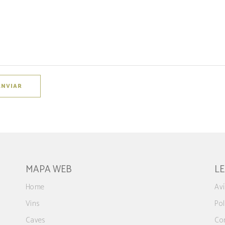
MAPA WEB
L
Home
Aví
Vins
Pol
Caves
Co