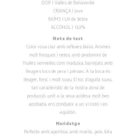
DOP | Valles de Benavente
CRIANÇA | Jove
RAÏMS | Ull de llebre
ALCOHOL | 13,3%
Nota de tast
Color rosa clar amb reflexes blaus. Aromes
molt fresques i netes, amb predomini de
fruites vermelles com maduixa, barrejats amb
lleugers tocs de pera i préssec. A la boca és
lleuger, fresc i molt suau. El toc d’agulla suau,
tan característic de la nostra zona de
producció, unit a la seva acidesa molt ben
acoblada, ens condueix a un vi rodó i en
equilibri.
Maridatge
Perfecte amb aperitius, amb marisc, peix, tota