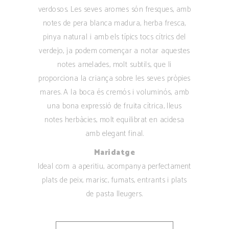
verdosos. Les seves aromes són fresques, amb
notes de pera blanca madura, herba fresca,
pinya natural i amb els típics tocs cítrics del
verdejo, ja podem començar a notar aquestes
notes amelades, molt subtils, que li
proporciona la criança sobre les seves pròpies
mares. A la boca és cremós i voluminós, amb
una bona expressió de fruita cítrica, lleus
notes herbàcies, molt equilibrat en acidesa
amb elegant final.
Maridatge
Ideal com a aperitiu, acompanya perfectament
plats de peix, marisc, fumats, entrants i plats
de pasta lleugers.